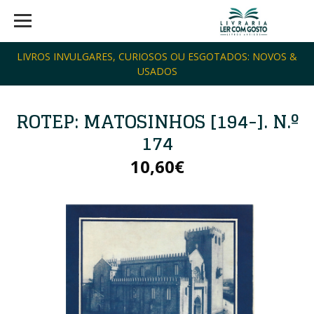
LIVROS INVULGARES, CURIOSOS OU ESGOTADOS: NOVOS &
USADOS
ROTEP: MATOSINHOS [194-]. N.º
174
10,60€