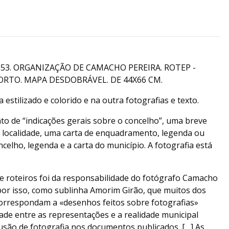
153. ORGANIZAÇÃO DE CAMACHO PEREIRA. ROTEP -
ORTO. MAPA DESDOBRÁVEL. DE 44X66 CM.
stilizado e colorido e na outra fotografias e texto.
to de “indicações gerais sobre o concelho”, uma breve
a localidade, uma carta de enquadramento, legenda ou
celho, legenda e a carta do município. A fotografia está
de roteiros foi da responsabilidade do fotógrafo Camacho
 por isso, como sublinha Amorim Girão, que muitos dos
orrespondam a «desenhos feitos sobre fotografias»
ade entre as representações e a realidade municipal
usão de fotografia nos documentos publicados. […] As