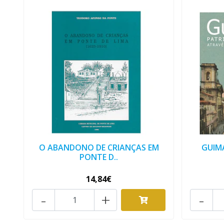
O ABANDONO DE CRIANÇAS EM
GUIM
PONTE D..
14,84€
-
+
-