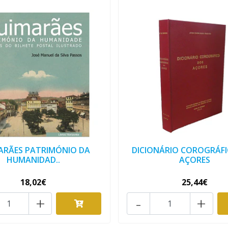
ARÃES PATRIMÓNIO DA
DICIONÁRIO COROGRÁF
HUMANIDAD..
AÇORES
18,02€
25,44€
+
-
+