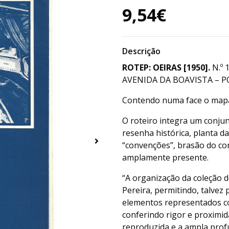
9,54€
Descrição
ROTEP: OEIRAS [1950].
N.º 
AVENIDA DA BOAVISTA – P
Contendo numa face o mapa e
O roteiro integra um conjun
resenha histórica, planta d
“convenções”, brasão do con
amplamente presente.
“A organização da coleção 
Pereira, permitindo, talvez
elementos representados c
conferindo rigor e proximid
reproduzida e a ampla prof