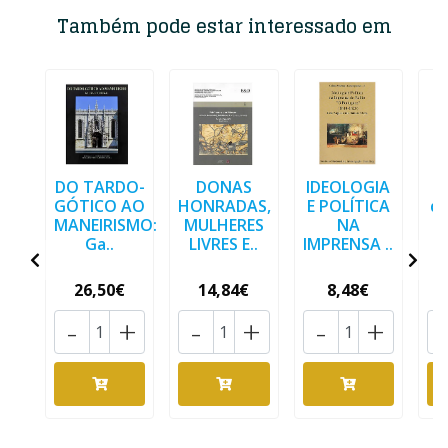
Também pode estar interessado em
DO TARDO-
DONAS
IDEOLOGIA
O
GÓTICO AO
HONRADAS,
E POLÍTICA
de
MANEIRISMO:
MULHERES
NA
d
Ga..
LIVRES E..
IMPRENSA ..
26,50€
14,84€
8,48€
-
+
-
+
-
+