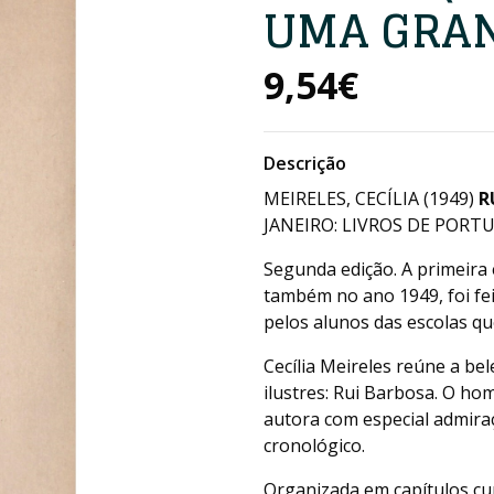
UMA GRAN
9,54€
Descrição
MEIRELES, CECÍLIA (1949)
R
JANEIRO: LIVROS DE PORTUG
Segunda edição. A primeira 
também no ano 1949, foi fei
pelos alunos das escolas q
Cecília Meireles reúne a bel
ilustres: Rui Barbosa. O hom
autora com especial admir
cronológico.
Organizada em capítulos cu