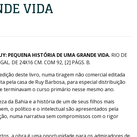
DE VIDA
UY: PEQUENA HISTÓRIA DE UMA GRANDE VIDA.
RIO DE
AL. DE 24X16 CM. COM 92, [2] PÁGS. B.
edição deste livro, numa tiragem não comercial editada
ta pela casa de Ruy Barbosa, para especial distribuição
ue terminavam o curso primário nesse mesmo ano.
eza da Bahia e a história de um de seus filhos mais
em, o político e o intelectual são apresentados pela
ação, numa narrativa sem compromissos com o rigor
rtos, a obra é uma oportunidade para os admiradores de