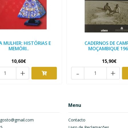
A MULHER: HISTÓRIAS E
CADERNOS DE CAM
MEMÓRI..
MOÇAMBIQUE 196.
10,60€
15,90€
+
-
+
Menu
om.gosto@gmail.com
Contacto
55
Livro de Reclamações