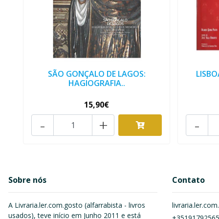
SÃO GONÇALO DE LAGOS:
LISBO
HAGIOGRAFIA..
15,90€
-
+
-
Sobre nós
Contato
A Livraria.ler.com.gosto (alfarrabista - livros
livraria.ler.c
usados), teve início em Junho 2011 e está
+3519179256