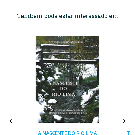
Também pode estar interessado em
A NASCENTE DO RIO LIMA
TA