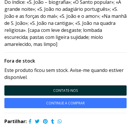
Do índice: «S. João – biografia»; «O Santo popular»; «A
grande noite»; «S. João no adagiário português»; «S.
João e as forças do mal»; «S. João e o amor»; «Na manhã
de S. João»; «S. João na cantiga»; «S. João na quadra
religiosa». [capa com leve desgaste; lombada
escurecida; pastas com ligeira sujidade; miolo
amarelecido, mas limpo]
Fora de stock
Este produto ficou sem stock. Avise-me quando estiver
disponível.
CONTATE-NOS
CONTINUE A COMPRAR
Partilhar: