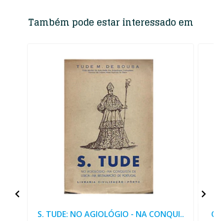
Também pode estar interessado em
S. TUDE: NO AGIOLÓGIO - NA CONQUI..
O 