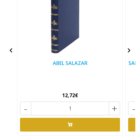
ABEL SALAZAR
SALA
12,72€
-
+
-