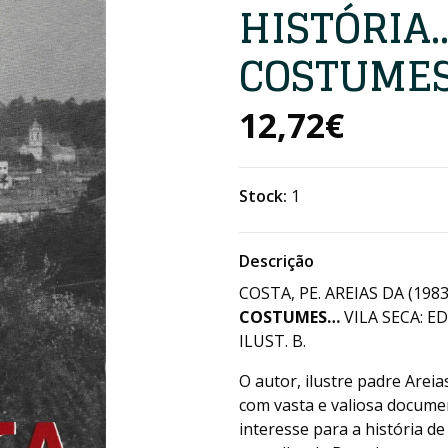
HISTÓRIA
COSTUME
12,72€
Stock:
1
Descrição
COSTA, PE. AREIAS DA (198
COSTUMES…
VILA SECA: ED
ILUST. B.
O autor, ilustre padre Arei
com vasta e valiosa docume
interesse para a história d