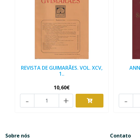
REVISTA DE GUIMARÃES. VOL. XCV,
ANN
1..
10,60€
-
+
-
Sobre nós
Contato