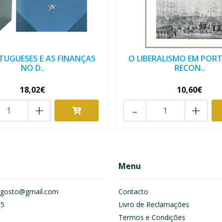
TUGUESES E AS FINANÇAS
O LIBERALISMO EM POR
NO D..
RECON..
18,02€
10,60€
+
-
+
Menu
om.gosto@gmail.com
Contacto
55
Livro de Reclamações
Termos e Condições