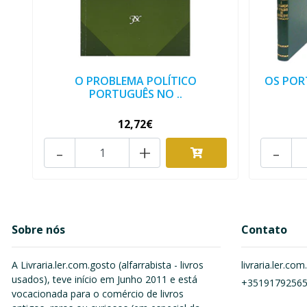
O PROBLEMA POLÍTICO
OS POR
PORTUGUÊS NO ..
12,72€
-
+
-
Sobre nós
Contato
A Livraria.ler.com.gosto (alfarrabista - livros
livraria.ler.c
usados), teve início em Junho 2011 e está
+3519179256
vocacionada para o comércio de livros