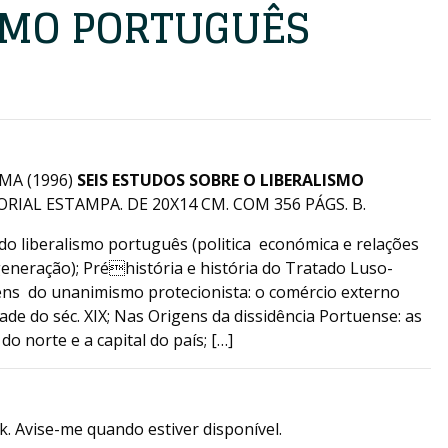
SMO PORTUGUÊS
MA (1996)
SEIS ESTUDOS SOBRE O LIBERALISMO
ORIAL ESTAMPA. DE 20X14 CM. COM 356 PÁGS. B.
a do liberalismo português (politica económica e relações
generação); Préhistória e história do Tratado Luso-
gens do unanimismo protecionista: o comércio externo
e do séc. XIX; Nas Origens da dissidência Portuense: as
do norte e a capital do país; […]
k. Avise-me quando estiver disponível.