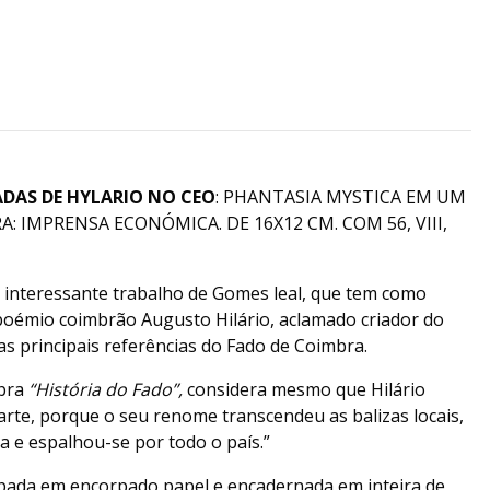
ADAS DE HYLARIO NO CEO
: PHANTASIA MYSTICA EM UM
A: IMPRENSA ECONÓMICA. DE 16X12 CM. COM 56, VIII,
o interessante trabalho de Gomes leal, que tem como
 boémio coimbrão Augusto Hilário, aclamado criador do
das principais referências do Fado de Coimbra.
obra
“História do Fado”,
considera mesmo que Hilário
rte, porque o seu renome transcendeu as balizas locais,
 e espalhou-se por todo o país.”
pada em encorpado papel e encadernada em inteira de