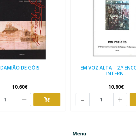
DAMIÃO DE GÓIS
EM VOZ ALTA – 2.º EN
INTERN..
10,60€
10,60€
+
-
+
Menu