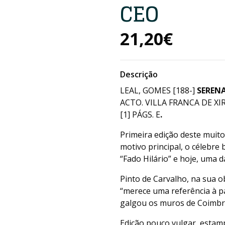
CEO
21,20€
Descrição
LEAL, GOMES [188-]
SEREN
ACTO. VILLA FRANCA DE XIR
[1] PÁGS. E
.
Primeira edição deste muit
motivo principal, o célebre
“Fado Hilário” e hoje, uma 
Pinto de Carvalho, na sua 
“merece uma referência à pa
galgou os muros de Coimbra
Edição pouco vulgar, estam