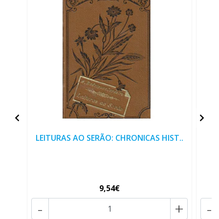
LEITURAS AO SERÃO: CHRONICAS HIST..
H
9,54€
-
+
-