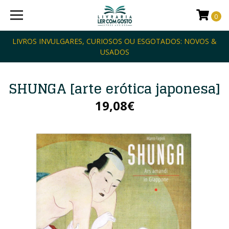
0
LIVROS INVULGARES, CURIOSOS OU ESGOTADOS: NOVOS &
USADOS
SHUNGA [arte erótica japonesa]
19,08€