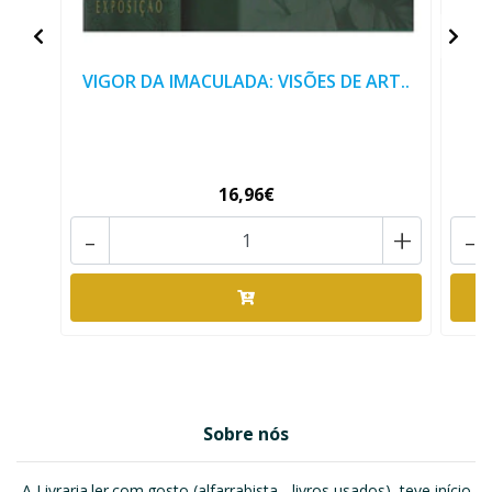
VIGOR DA IMACULADA: VISÕES DE ART..
16,96€
-
+
-
Sobre nós
A Livraria.ler.com.gosto (alfarrabista - livros usados), teve início