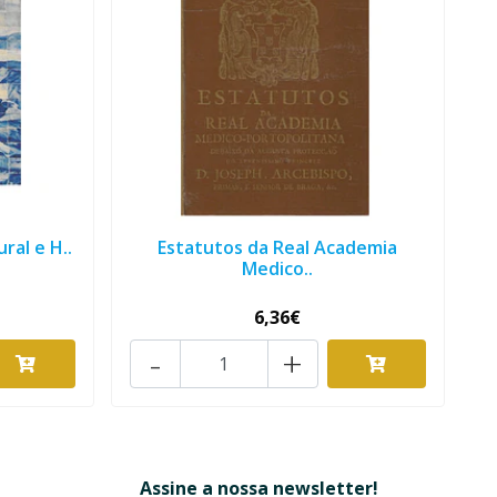
ral e H..
Estatutos da Real Academia
Medico..
6,36€
-
+
Assine a nossa newsletter!