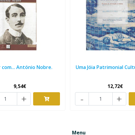
r com... António Nobre.
Uma Jóia Patrimonial Cultu
9,54€
12,72€
+
-
+
Menu