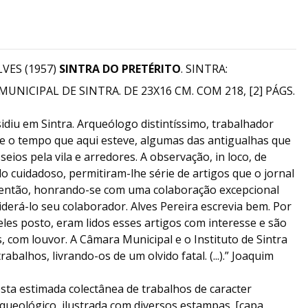
LVES (1957)
SINTRA DO PRETÉRITO
. SINTRA:
NICIPAL DE SINTRA. DE 23X16 CM. COM 218, [2] PÁGS.
esidiu em Sintra. Arqueólogo distintíssimo, trabalhador
te o tempo que aqui esteve, algumas das antigualhas que
ios pela vila e arredores. A observação, in loco, de
o cuidadoso, permitiram-lhe série de artigos que o jornal
u então, honrando-se com uma colaboração excepcional
derá-lo seu colaborador. Alves Pereira escrevia bem. Por
eles posto, eram lidos esses artigos com interesse e são
, com louvor. A Câmara Municipal e o Instituto de Sintra
abalhos, livrando-os de um olvido fatal. (...).” Joaquim
desta estimada colectânea de trabalhos de caracter
arqueológico, ilustrada com diversos estampas. [capa