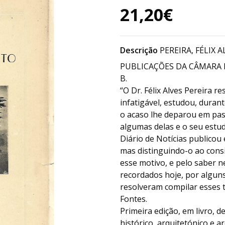
21,20€
Descrição
PEREIRA, FÉLIX A
PUBLICAÇÕES DA CÂMARA MU
B.
“O Dr. Félix Alves Pereira r
infatigável, estudou, duran
o acaso lhe deparou em passe
algumas delas e o seu estud
Diário de Notícias publico
mas distinguindo-o ao consi
esse motivo, e pelo saber n
recordados hoje, por alguns
resolveram compilar esses tr
Fontes.
Primeira edição, em livro, 
histórico, arquitetónico e 