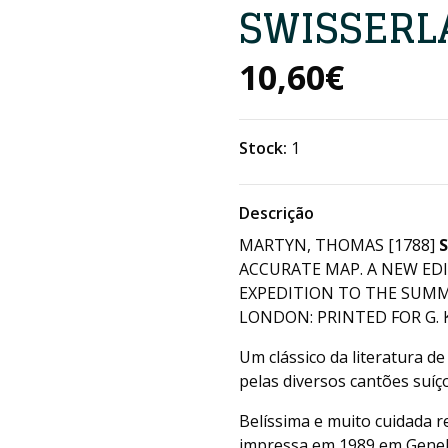
SWISSERL
10,60€
Stock:
1
Descrição
MARTYN, THOMAS [1788]
ACCURATE MAP. A NEW ED
EXPEDITION TO THE SUMMI
LONDON: PRINTED FOR G. KE
Um clássico da literatura d
pelas diversos cantões suíç
Belíssima e muito cuidada 
impressa em 1989 em Geneb