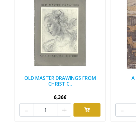
OLD MASTER DRAWINGS FROM
A
CHRIST C..
6,36€
-
+
-