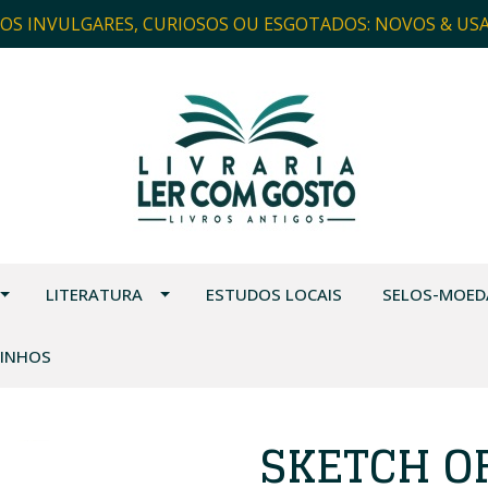
ROS INVULGARES, CURIOSOS OU ESGOTADOS: NOVOS & US
LITERATURA
ESTUDOS LOCAIS
SELOS-MOED
VINHOS
SKETCH O