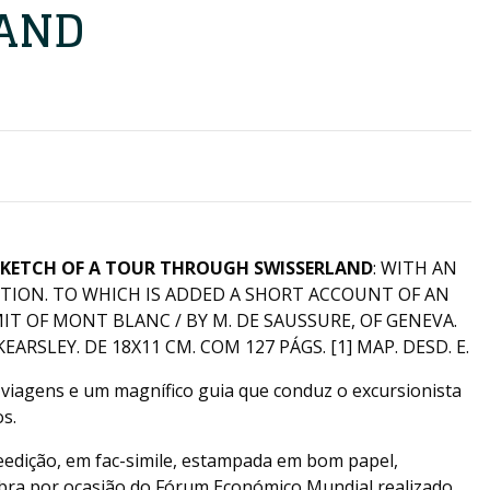
AND
SKETCH OF A TOUR THROUGH SWISSERLAND
: WITH AN
ITION. TO WHICH IS ADDED A SHORT ACCOUNT OF AN
T OF MONT BLANC / BY M. DE SAUSSURE, OF GENEVA.
ARSLEY. DE 18X11 CM. COM 127 PÁGS. [1] MAP. DESD. E.
e viagens e um magnífico guia que conduz o excursionista
os.
reedição, em fac-simile, estampada em bom papel,
ra por ocasião do Fórum Económico Mundial realizado