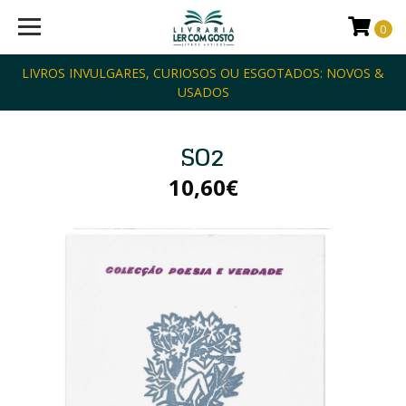
0
LIVROS INVULGARES, CURIOSOS OU ESGOTADOS: NOVOS &
USADOS
SO2
10,60€