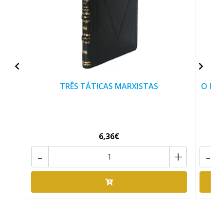
TRÊS TÁTICAS MARXISTAS
O P
6,36€
-
+
-