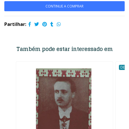
CONTINUE A COMPRAR
Partilhar:
Também pode estar interessado em
DESC