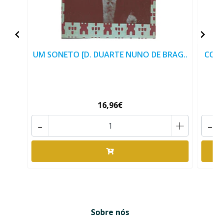
UM SONETO [D. DUARTE NUNO DE BRAG..
COL
16,96€
-
+
-
Sobre nós