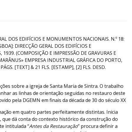
AL DOS EDIFÍCIOS E MONUMENTOS NACIONAIS. N.º 18:
ISBOA]: DIRECÇÃO GERAL DOS EDIFÍCIOS E
1939. (COMPOSIÇÃO E IMPRESSÃO DE GRAVURAS E
«MARÂNUS» EMPRESA INDUSTRIAL GRÁFICA DO PORTO,
PÁGS. [TEXT] & 21 FLS. [ESTAMP], [2] FLS. DESD.
ções sobre a igreja de Santa Maria de Sintra. O trabalho
har as linhas de orientação seguidas no restauro deste
ido pela DGEMN em finais da década de 30 do século XX
ação em quatro partes perfeitamente distintas. Inicia
”, que dá conta do contexto histórico da construção do
 intitulada “
Antes da Restauração
” procura definir a