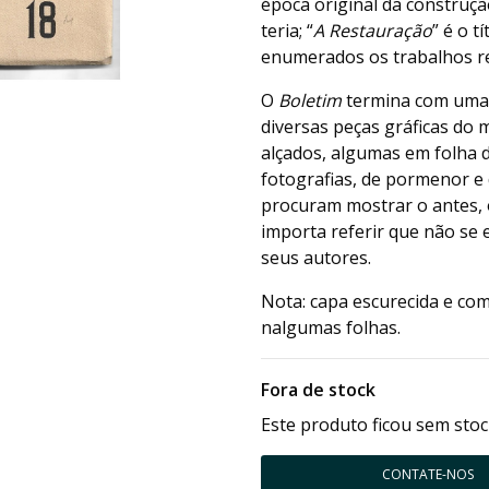
época original da construç
teria; “
A Restauração
” é o t
enumerados os trabalhos r
O
Boletim
termina com uma 
diversas peças gráficas do
alçados, algumas em folha d
fotografias, de pormenor e
procuram mostrar o antes, o
importa referir que não se
seus autores.
Nota: capa escurecida e com
nalgumas folhas.
Fora de stock
Este produto ficou sem stoc
CONTATE-NOS