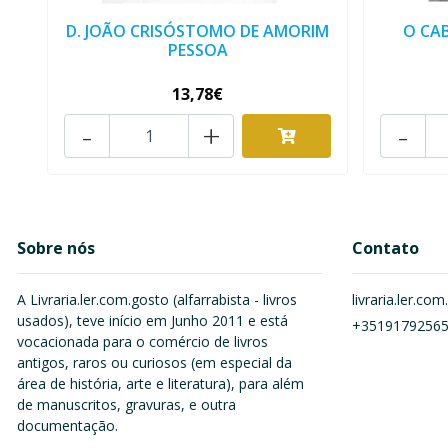
D. JOÃO CRISÓSTOMO DE AMORIM
O CAB
PESSOA
13,78€
-
+
-
Sobre nós
Contato
A Livraria.ler.com.gosto (alfarrabista - livros
livraria.ler.c
usados), teve início em Junho 2011 e está
+3519179256
vocacionada para o comércio de livros
antigos, raros ou curiosos (em especial da
área de história, arte e literatura), para além
de manuscritos, gravuras, e outra
documentação.