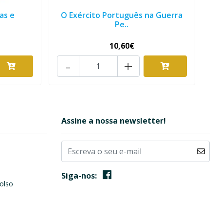
as e
O Exército Português na Guerra
Pe..
10,60€
-
+
Assine a nossa newsletter!
Siga-nos:
olso