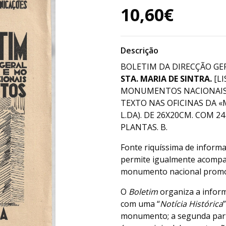
10,60€
Descrição
BOLETIM DA DIRECÇÃO GER
STA. MARIA DE SINTRA.
[L
MONUMENTOS NACIONAIS, 
TEXTO NAS OFICINAS DA 
L.DA). DE 26X20CM. COM 24 
PLANTAS. B.
Fonte riquíssima de informa
permite igualmente acompan
monumento nacional promov
O
Boletim
organiza a inform
com uma “
Notícia Histórica
monumento; a segunda parte