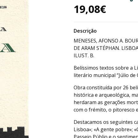
19,08€
Descrição
MENESES, AFONSO A. BOUR
DE ARAM STÉPHAN. LISBOA:
ILUST. B.
Belíssimos textos sobre a 
literário municipal “Júlio de
Obra constituída por 26 bel
histórica e arqueológica, ma
herdaram as gerações morta
com o frémito, o pitoresco 
Destacamos os seguintes cap
Lisboa»; «A gente pobre»; «
Passeio Públio e o sentime