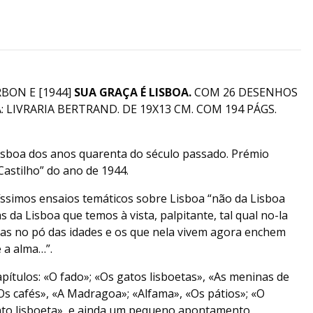
BON E [1944]
SUA GRAÇA É LISBOA.
COM 26 DESENHOS
 LIVRARIA BERTRAND. DE 19X13 CM. COM 194 PÁGS.
Lisboa dos anos quarenta do século passado. Prémio
 Castilho” do ano de 1944.
íssimos ensaios temáticos sobre Lisboa “não da Lisboa
s da Lisboa que temos à vista, palpitante, tal qual no-la
s no pó das idades e os que nela vivem agora enchem
e a alma…”.
ítulos: «O fado»; «Os gatos lisboetas», «As meninas de
Os cafés», «A Madragoa»; «Alfama», «Os pátios»; «O
nto lisboeta», e ainda um pequeno apontamento