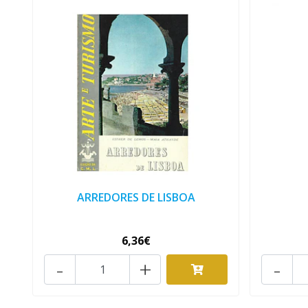
ARREDORES DE LISBOA
6,36€
-
+
-