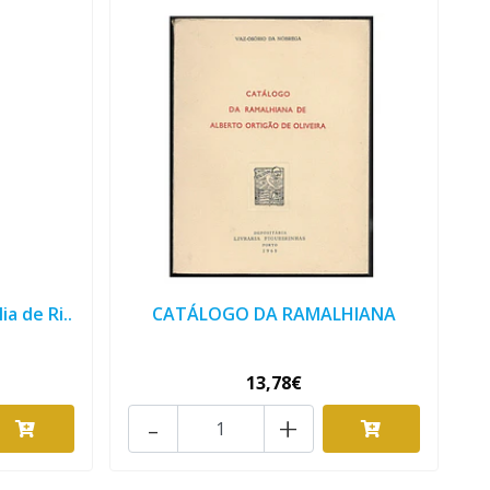
a de Ri..
CATÁLOGO DA RAMALHIANA
13,78€
-
+