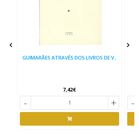
GUIMARÃES ATRAVÉS DOS LIVROS DE V..
D
7,42€
-
+
-