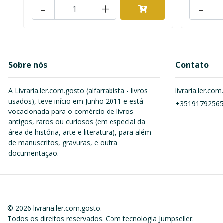
-
+
-
Sobre nós
Contato
A Livraria.ler.com.gosto (alfarrabista - livros
livraria.ler.c
usados), teve início em Junho 2011 e está
+3519179256
vocacionada para o comércio de livros
antigos, raros ou curiosos (em especial da
área de história, arte e literatura), para além
de manuscritos, gravuras, e outra
documentação.
© 2026 livraria.ler.com.gosto.
Todos os direitos reservados.
Com tecnologia Jumpseller
.