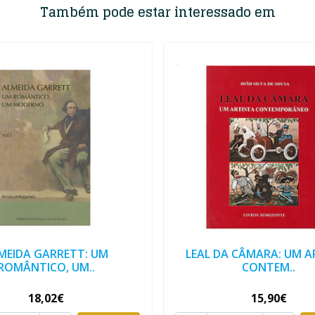
Também pode estar interessado em
MEIDA GARRETT: UM
LEAL DA CÂMARA: UM A
ROMÂNTICO, UM..
CONTEM..
18,02€
15,90€