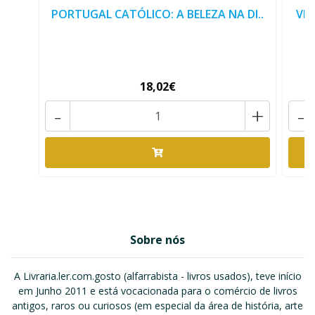
PORTUGAL CATÓLICO: A BELEZA NA DI..
VIG
18,02€
-
+
-
Sobre nós
A Livraria.ler.com.gosto (alfarrabista - livros usados), teve início
em Junho 2011 e está vocacionada para o comércio de livros
antigos, raros ou curiosos (em especial da área de história, arte