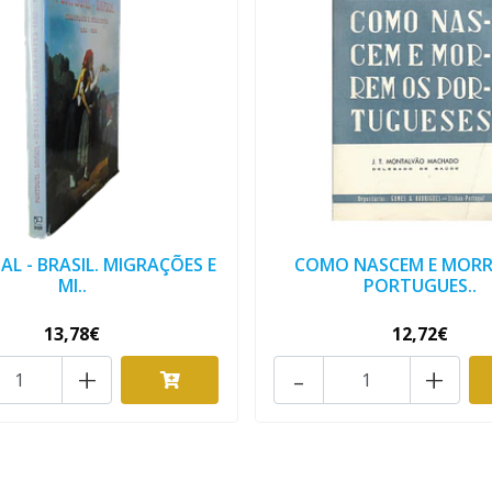
L - BRASIL. MIGRAÇÕES E
COMO NASCEM E MORR
MI..
PORTUGUES..
13,78€
12,72€
+
-
+