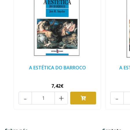
A ESTÉTICA DO BARROCO
A ES
7,42€
-
+
-