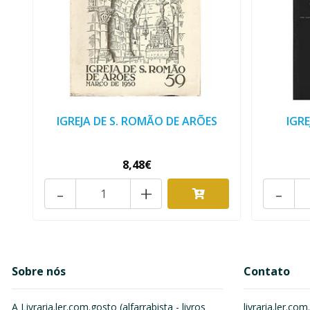
IGREJA DE S. ROMÃO DE ARÕES
IGR
8,48€
-
+
-
Sobre nós
Contato
A Livraria.ler.com.gosto (alfarrabista - livros
livraria.ler.c