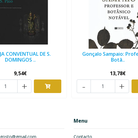
EJA CONVENTUAL DE S.
Gonçalo Sampaio: Prof
DOMINGOS ..
Botâ..
9,54€
13,78€
+
-
+
Menu
om.gosto@gmail.com
Contacto