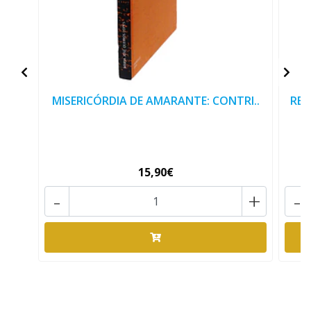
MISERICÓRDIA DE AMARANTE: CONTRI..
RES
15,90€
-
+
-