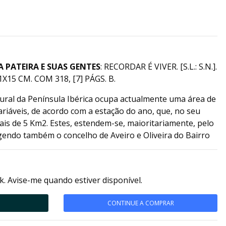
A PATEIRA E SUAS GENTES
: RECORDAR É VIVER. [S.L.: S.N.].
1X15 CM. COM 318, [7] PÁGS. B.
tural da Península Ibérica ocupa actualmente uma área de
ariáveis, de acordo com a estação do ano, que, no seu
is de 5 Km2. Estes, estendem-se, maioritariamente, pelo
endo também o concelho de Aveiro e Oliveira do Bairro
k. Avise-me quando estiver disponível.
CONTINUE A COMPRAR