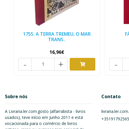
1755: A TERRA TREMEU, O MAR
F
TRANS..
16,96€
-
+
-
Sobre nós
Contato
A Livraria.ler.com.gosto (alfarrabista - livros
livraria.ler.c
usados), teve início em Junho 2011 e está
+3519179256
vocacionada para o comércio de livros