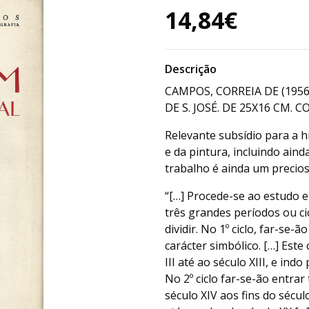
14,84€
Descrição
CAMPOS, CORREIA DE (195
DE S. JOSÉ. DE 25X16 CM. COM
Relevante subsídio para a 
e da pintura, incluindo ain
trabalho é ainda um precios
“[…] Procede-se ao estudo e
três grandes períodos ou ci
dividir. No 1º ciclo, far-s
carácter simbólico. […] Este 
III até ao século XIII, e ind
No 2º ciclo far-se-ão entrar
século XIV aos fins do sécul