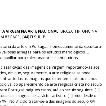
6)
A VIRGEM NA ARTE NACIONAL.
BRAGA: TIP. OFICINA
 83 PÁGS., [44] FLS. IL. B.
história da arte em Portugal, nomeadamente da escultura
da valiosas achegas para os estudos mariológicos. O
o auxiliar para colecionadores e antiquários.
 classificação das imagens da Virgem, reportando-as aos
clos, em que, seguramente, a arte religiosa se pode
e-ão entrar todas as imagens que ostentem mais ou menos
ciclo vai do aparecimento da arte religiosa cristã no século
o para Portugal, nalguns casos, até ao século seguinte. […].
 todas as imagens de carácter artístico […] Indo desde o
o XVI. No 3º ciclo tratar-se-á das imagens do século XVII