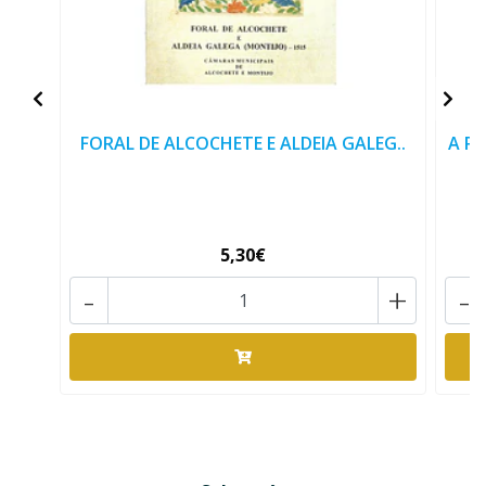
FORAL DE ALCOCHETE E ALDEIA GALEG..
A P
5,30€
-
+
-