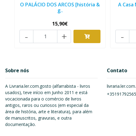
O PALÁCIO DOS ARCOS [história &
A Casa 
g..
15,90€
-
+
-
Sobre nós
Contato
A Livraria.ler.com.gosto (alfarrabista - livros
livraria.ler.c
usados), teve início em Junho 2011 e está
+3519179256
vocacionada para o comércio de livros
antigos, raros ou curiosos (em especial da
área de história, arte e literatura), para além
de manuscritos, gravuras, e outra
documentação.