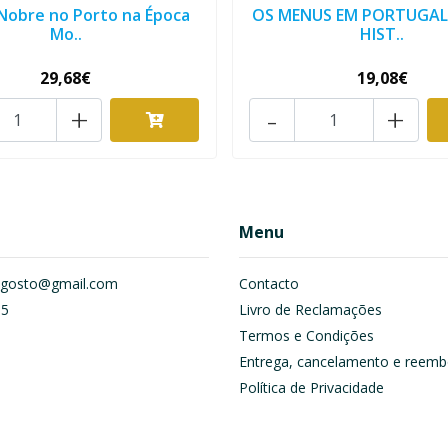
Nobre no Porto na Época
OS MENUS EM PORTUGAL.
Mo..
HIST..
29,68€
19,08€
+
-
+
Menu
om.gosto@gmail.com
Contacto
55
Livro de Reclamações
Termos e Condições
Entrega, cancelamento e reemb
Política de Privacidade