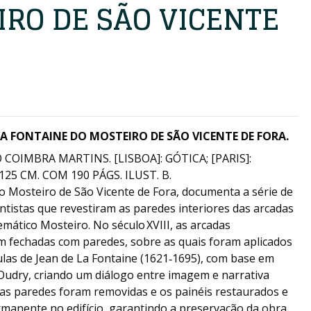
IRO DE SÃO VICENTE
LA FONTAINE DO MOSTEIRO DE SÃO VICENTE DE FORA.
IMBRA MARTINS. [LISBOA]: GÓTICA; [PARIS]:
25 CM. COM 190 PÁGS. ILUST. B.
o Mosteiro de São Vicente de Fora, documenta a série de
entistas que revestiram as paredes interiores das arcadas
mático Mosteiro. No século XVIII, as arcadas
m fechadas com paredes, sobre as quais foram aplicados
ulas de Jean de La Fontaine (1621‑1695), com base em
Oudry, criando um diálogo entre imagem e narrativa
as paredes foram removidas e os painéis restaurados e
manente no edifício, garantindo a preservação da obra.