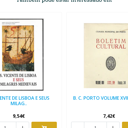
CENTE DE LISBOA E SEUS
B. C. PORTO VOLUME XVII, 
MILAG..
9,54€
7,42€
+
-
+