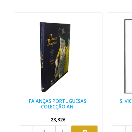
FAIANÇAS PORTUGUESAS:
S. VI
COLECÇÃO AN..
23,32€
-
+
-