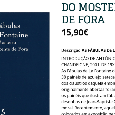
DO MOSTE
DE FORA
15,90€
Descrição
AS FÁBULAS DE 
I
NTRODUÇÃO DE ANTÓNIO CO
CHANDEIGNE, 2001. DE 19X1
As Fábulas de La Fontaine d
38 painéis de azulejo setec
dos claustros daquela emble
originalmente abertas fora
os painéis que ilustram fáb
desenhos de Jean‑Baptiste 
moral. Recentemente, aquel
colocados em exposição per