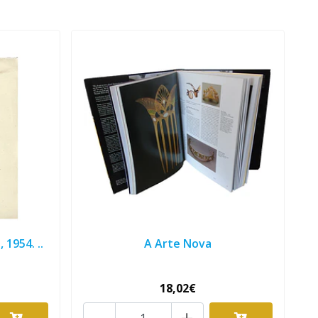
1954. ..
A Arte Nova
18,02€
-
+