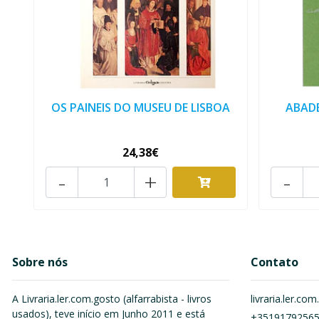
OS PAINEIS DO MUSEU DE LISBOA
ABADE
24,38€
-
+
-
Sobre nós
Contato
A Livraria.ler.com.gosto (alfarrabista - livros
livraria.ler.c
usados), teve início em Junho 2011 e está
+3519179256