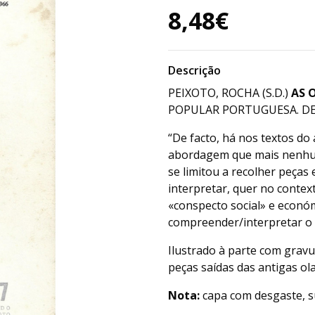
8,48€
Descrição
PEIXOTO, ROCHA (S.D.)
AS 
POPULAR PORTUGUESA. DE 20
“De facto, há nos textos do
abordagem que mais nenhum
se limitou a recolher peças
interpretar, quer no contex
«conspecto social» e económ
compreender/interpretar o 
Ilustrado à parte com grav
peças saídas das antigas ol
Nota:
capa com desgaste, su