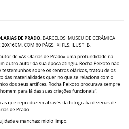
OLARIAS DE PRADO.
BARCELOS: MUSEU DE CERÂMICA
X16CM. COM 60 PÁGS., XI FLS. ILUST. B.
 autor de «As Olarias de Prado» uma profundidade na
 outro autor da sua época atingiu. Rocha Peixoto não
 e testemunhos sobre os centros oláricos, tratou de os
to das materialidades quer no que se relaciona com o
ico dos seus artífices. Rocha Peixoto procurava sempre
homem para lá das suas criações funcionais”.
uras que reproduzem através da fotografia dezenas de
arias de Prado
jidade e manchas; miolo limpo.