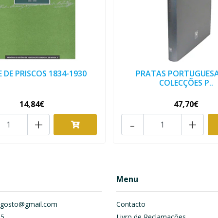
 DE PRISCOS 1834-1930
PRATAS PORTUGUESA
COLECÇÕES P..
14,84€
47,70€
+
-
+
Menu
om.gosto@gmail.com
Contacto
55
Livro de Reclamações