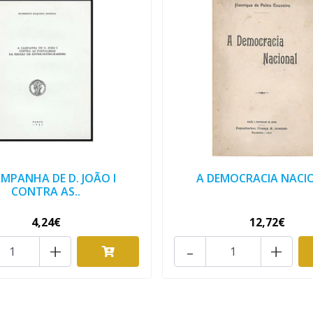
AMPANHA DE D. JOÃO I
A DEMOCRACIA NACI
CONTRA AS..
4,24€
12,72€
+
-
+