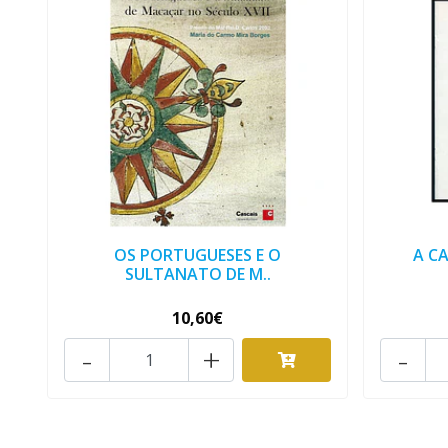
OS PORTUGUESES E O
A C
SULTANATO DE M..
10,60€
-
+
-