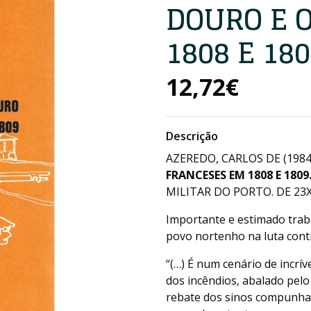
DOURO E 
1808 E 18
12,72€
Descrição
AZEREDO, CARLOS DE (198
FRANCESES EM 1808 E 1809
MILITAR DO PORTO. DE 23X1
Importante e estimado traba
povo nortenho na luta contr
“(…) É num cenário de incrív
dos incêndios, abalado pelo
rebate dos sinos compunham