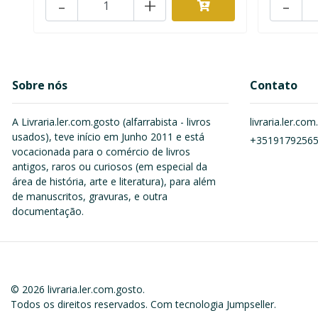
-
+
-
Sobre nós
Contato
A Livraria.ler.com.gosto (alfarrabista - livros
livraria.ler.c
usados), teve início em Junho 2011 e está
+3519179256
vocacionada para o comércio de livros
antigos, raros ou curiosos (em especial da
área de história, arte e literatura), para além
de manuscritos, gravuras, e outra
documentação.
© 2026 livraria.ler.com.gosto.
Todos os direitos reservados.
Com tecnologia Jumpseller
.