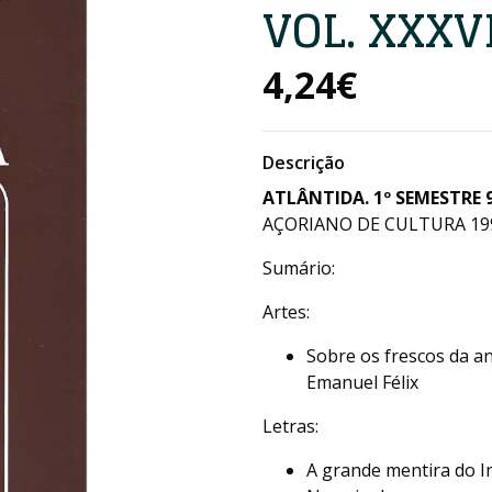
VOL. XXXVI
4,24€
Descrição
ATLÂNTIDA.
1
º SEMESTRE
AÇORIANO DE CULTURA 199
Sumário:
Artes:
Sobre os frescos da an
Emanuel Félix
Letras:
A grande mentira do I