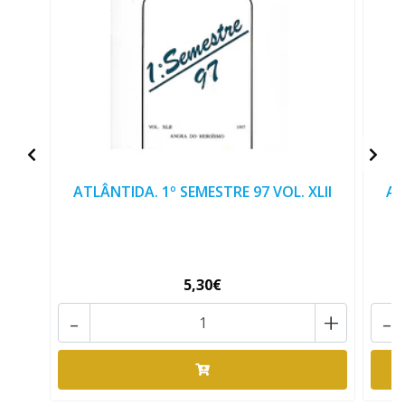
ATLÂNTIDA. 1º SEMESTRE 97 VOL. XLII
AT
5,30€
-
+
-