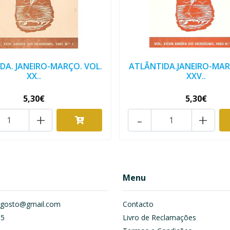
DA. JANEIRO-MARÇO. VOL.
ATLÂNTIDA.JANEIRO-MAR
XX..
XXV..
5,30€
5,30€
+
-
+
Menu
om.gosto@gmail.com
Contacto
55
Livro de Reclamações