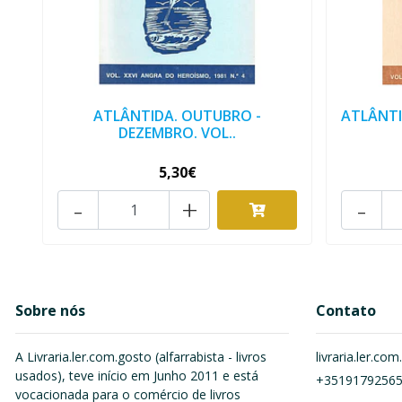
ATLÂNTIDA. OUTUBRO -
ATLÂNTI
DEZEMBRO. VOL..
5,30€
-
+
-
Sobre nós
Contato
A Livraria.ler.com.gosto (alfarrabista - livros
livraria.ler.c
usados), teve início em Junho 2011 e está
+3519179256
vocacionada para o comércio de livros