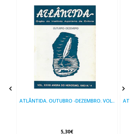
ATLÂNTIDA. OUTUBRO -DEZEMBRO. VOL..
ATLÂ
5,30€