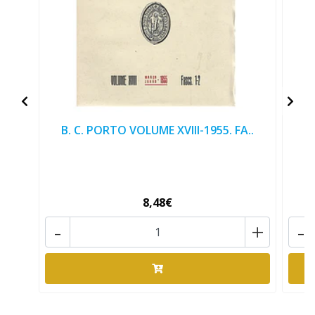
B. C. PORTO VOLUME XVIII-1955. FA..
B
8,48€
-
+
-