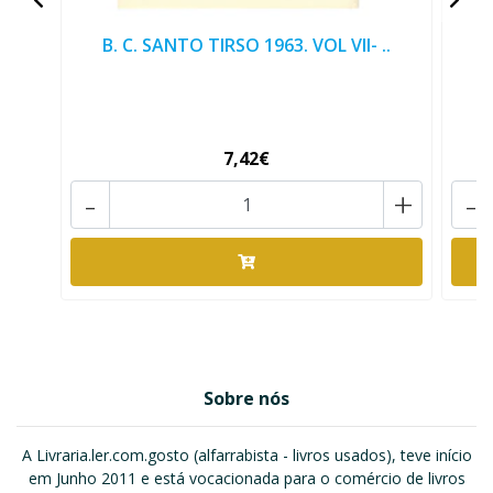
B. C. SANTO TIRSO 1963. VOL VII- ..
B
7,42€
-
+
-
Sobre nós
A Livraria.ler.com.gosto (alfarrabista - livros usados), teve início
em Junho 2011 e está vocacionada para o comércio de livros