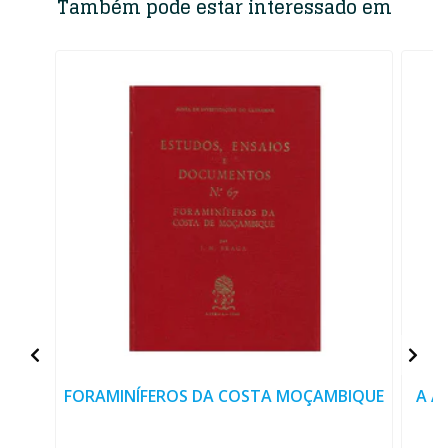
Também pode estar interessado em
FORAMINÍFEROS DA COSTA MOÇAMBIQUE
A A