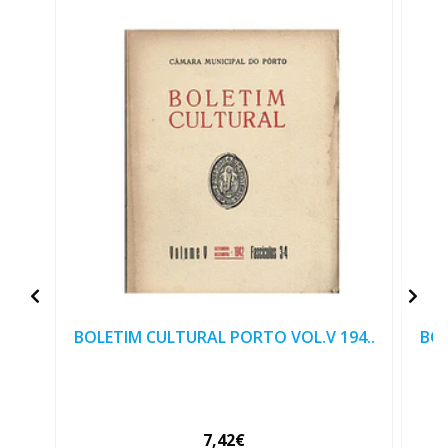
BOLETIM CULTURAL PORTO VOL.V 194..
BOL
7,42€