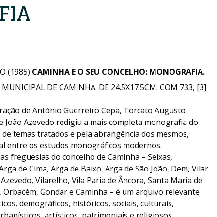
FIA
O (1985)
CAMINHA E O SEU CONCELHO: MONOGRAFIA.
UNICIPAL DE CAMINHA. DE 24.5X17.5CM. COM 733, [3]
ração de António Guerreiro Cepa, Torcato Augusto
 e João Azevedo redigiu a mais completa monografia do
ão de temas tratados e pela abrangência dos mesmos,
al entre os estudos monográficos modernos.
as freguesias do concelho de Caminha – Seixas,
 Arga de Cima, Arga de Baixo, Arga de São João, Dem, Vilar
Azevedo, Vilarelho, Vila Paria de Âncora, Santa Maria de
ra, Orbacém, Gondar e Caminha – é um arquivo relevante
cos, demográficos, históricos, sociais, culturais,
banísticos, artísticos, patrimoniais e religiosos.