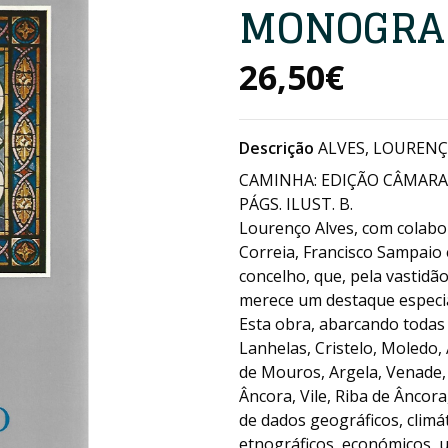
MONOGRA
26,50€
Descrição
ALVES, LOURENÇ
CAMINHA: EDIÇÃO CÂMARA M
PÁGS. ILUST. B.
Lourenço Alves, com colabo
Correia, Francisco Sampaio
concelho, que, pela vastid
merece um destaque especi
Esta obra, abarcando todas 
Lanhelas, Cristelo, Moledo,
de Mouros, Argela, Venade, 
Âncora, Vile, Riba de Ânco
de dados geográficos, climáti
etnográficos, económicos, ur