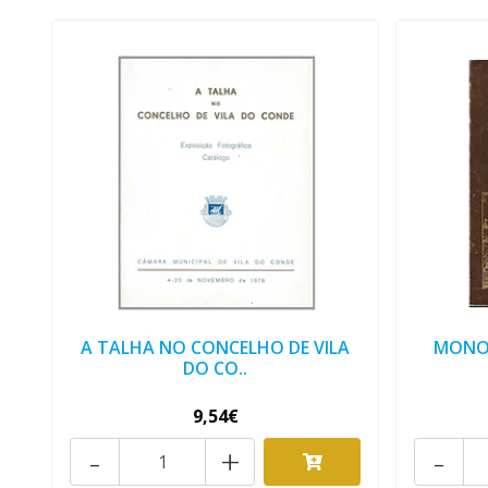
A TALHA NO CONCELHO DE VILA
MONOG
DO CO..
9,54€
-
+
-