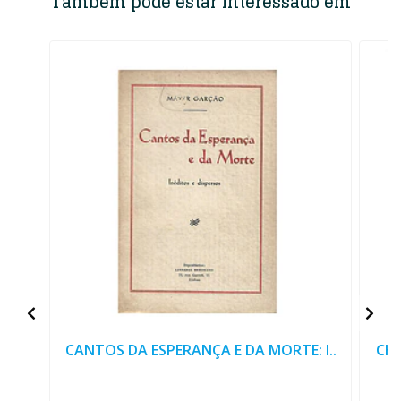
Também pode estar interessado em
CANTOS DA ESPERANÇA E DA MORTE: I..
CHR