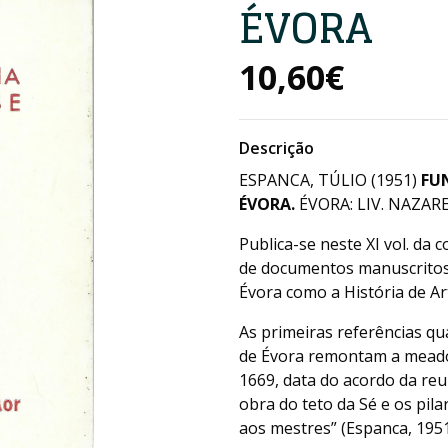
ÉVORA
10,60€
Descrição
ESPANCA, TÚLIO (1951)
FUN
ÉVORA.
ÉVORA: LIV. NAZARE
Publica-se neste XI vol. da
de documentos manuscritos i
Évora como a História de Ar
As primeiras referências q
de Évora remontam a meados
1669, data do acordo da reu
obra do teto da Sé e os pila
aos mestres” (Espanca, 1951