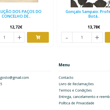
LUÇÃO DOS PAÇOS DO
Gonçalo Sampaio: Prof
CONCELHO DE..
Botâ..
12,72€
13,78€
+
-
+
Menu
om.gosto@gmail.com
Contacto
55
Livro de Reclamações
Termos e Condições
Entrega, cancelamento e reemb
Política de Privacidade