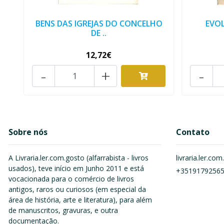
BENS DAS IGREJAS DO CONCELHO
EVO
DE ..
12,72€
-
+
-
Sobre nós
Contato
A Livraria.ler.com.gosto (alfarrabista - livros
livraria.ler.c
usados), teve início em Junho 2011 e está
+3519179256
vocacionada para o comércio de livros
antigos, raros ou curiosos (em especial da
área de história, arte e literatura), para além
de manuscritos, gravuras, e outra
documentação.