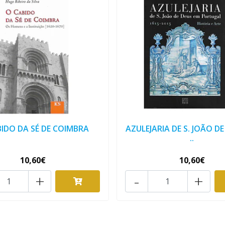
IDO DA SÉ DE COIMBRA
AZULEJARIA DE S. JOÃO D
..
10,60€
10,60€
+
-
+