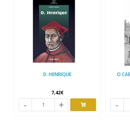
D. HENRIQUE
O CAB
7,42€
-
+
-