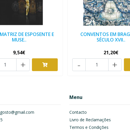
 MATRIZ DE ESPOSENTE E
CONVENTOS EM BRAG
MUSE..
SÉCULO XVII..
9,54€
21,20€
+
-
+
Menu
om.gosto@gmail.com
Contacto
55
Livro de Reclamações
Termos e Condições