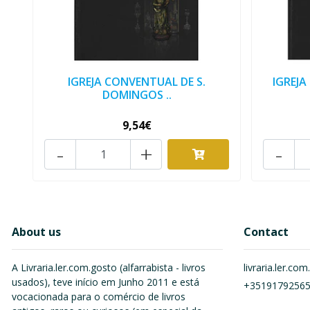
IGREJA CONVENTUAL DE S.
IGREJA
DOMINGOS ..
9,54€
-
+
-
About us
Contact
A Livraria.ler.com.gosto (alfarrabista - livros
livraria.ler.c
usados), teve início em Junho 2011 e está
+3519179256
vocacionada para o comércio de livros