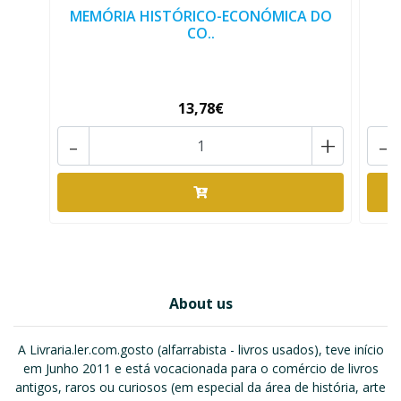
MEMÓRIA HISTÓRICO-ECONÓMICA DO
O
CO..
13,78€
-
+
-
About us
A Livraria.ler.com.gosto (alfarrabista - livros usados), teve início
em Junho 2011 e está vocacionada para o comércio de livros
antigos, raros ou curiosos (em especial da área de história, arte