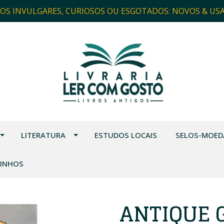
ROS INVULGARES, CURIOSOS OU ESGOTADOS: NOVOS & US
LITERATURA
ESTUDOS LOCAIS
SELOS-MOED
VINHOS
ANTIQUE 