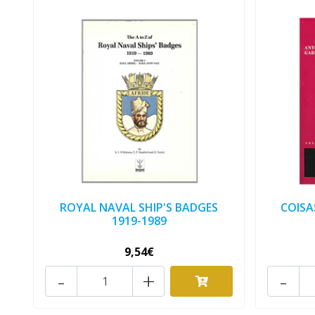
ROYAL NAVAL SHIP'S BADGES
COISA
1919-1989
9,54€
-
+
-