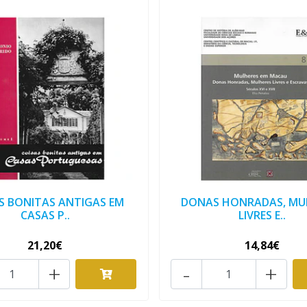
S BONITAS ANTIGAS EM
DONAS HONRADAS, MU
CASAS P..
LIVRES E..
21,20€
14,84€
+
-
+