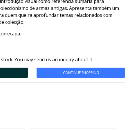
 introdução visual como referência sumária para
o coleccionismo de armas antigas. Apresenta também um
para quem queira aprofundar temas relacionados com
de colecção.
obrecapa.
 stock. You may send us an inquiry about it.
CONTINUE SHOPPING