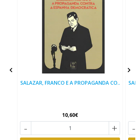
SALAZAR, FRANCO E A PROPAGANDA CO..
SALA
10,60€
-
+
-